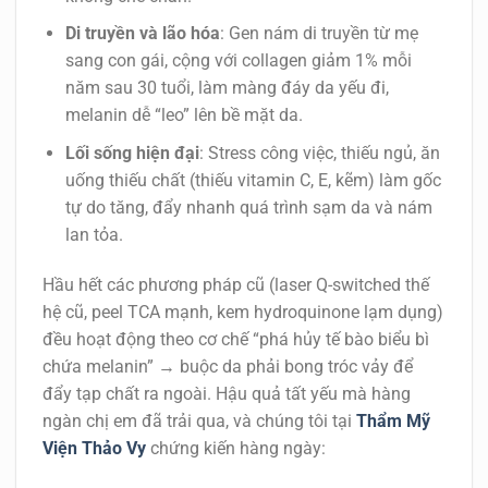
Di truyền và lão hóa
: Gen nám di truyền từ mẹ
sang con gái, cộng với collagen giảm 1% mỗi
năm sau 30 tuổi, làm màng đáy da yếu đi,
melanin dễ “leo” lên bề mặt da.
Lối sống hiện đại
: Stress công việc, thiếu ngủ, ăn
uống thiếu chất (thiếu vitamin C, E, kẽm) làm gốc
tự do tăng, đẩy nhanh quá trình sạm da và nám
lan tỏa.
Hầu hết các phương pháp cũ (laser Q-switched thế
hệ cũ, peel TCA mạnh, kem hydroquinone lạm dụng)
đều hoạt động theo cơ chế “phá hủy tế bào biểu bì
chứa melanin” → buộc da phải bong tróc vảy để
đẩy tạp chất ra ngoài. Hậu quả tất yếu mà hàng
ngàn chị em đã trải qua, và chúng tôi tại
Thẩm Mỹ
Viện Thảo Vy
chứng kiến hàng ngày: