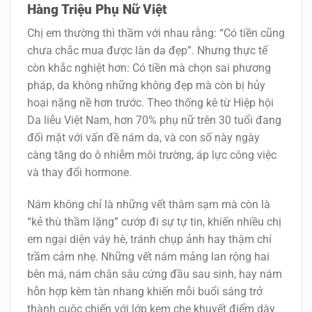
Hàng Triệu Phụ Nữ Việt
Chị em thường thì thầm với nhau rằng: “Có tiền cũng
chưa chắc mua được làn da đẹp”. Nhưng thực tế
còn khắc nghiệt hơn: Có tiền mà chọn sai phương
pháp, da không những không đẹp mà còn bị hủy
hoại nặng nề hơn trước. Theo thống kê từ Hiệp hội
Da liễu Việt Nam, hơn 70% phụ nữ trên 30 tuổi đang
đối mặt với vấn đề nám da, và con số này ngày
càng tăng do ô nhiễm môi trường, áp lực công việc
và thay đổi hormone.
Nám không chỉ là những vết thâm sạm mà còn là
“kẻ thù thầm lặng” cướp đi sự tự tin, khiến nhiều chị
em ngại diện váy hè, tránh chụp ảnh hay thậm chí
trầm cảm nhẹ. Những vết nám mảng lan rộng hai
bên má, nám chân sâu cứng đầu sau sinh, hay nám
hỗn hợp kèm tàn nhang khiến mỗi buổi sáng trở
thành cuộc chiến với lớp kem che khuyết điểm dày