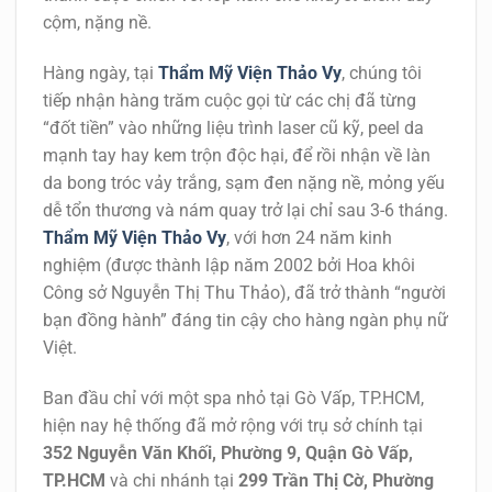
cộm, nặng nề.
Hàng ngày, tại
Thẩm Mỹ Viện Thảo Vy
, chúng tôi
tiếp nhận hàng trăm cuộc gọi từ các chị đã từng
“đốt tiền” vào những liệu trình laser cũ kỹ, peel da
mạnh tay hay kem trộn độc hại, để rồi nhận về làn
da bong tróc vảy trắng, sạm đen nặng nề, mỏng yếu
dễ tổn thương và nám quay trở lại chỉ sau 3-6 tháng.
Thẩm Mỹ Viện Thảo Vy
, với hơn 24 năm kinh
nghiệm (được thành lập năm 2002 bởi Hoa khôi
Công sở Nguyễn Thị Thu Thảo), đã trở thành “người
bạn đồng hành” đáng tin cậy cho hàng ngàn phụ nữ
Việt.
Ban đầu chỉ với một spa nhỏ tại Gò Vấp, TP.HCM,
hiện nay hệ thống đã mở rộng với trụ sở chính tại
352 Nguyễn Văn Khối, Phường 9, Quận Gò Vấp,
TP.HCM
và chi nhánh tại
299 Trần Thị Cờ, Phường