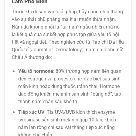
Lầm Phổ Biến
Trước khi đi sâu vào giải pháp, hãy cùng nhìn thẳng
vào sự thật phũ phàng mà ít ai muốn thừa nhận.
Nám da không phải là “tai nạn” ngẫu nhiên, mà nó
là kết quả của sự kết hợp phức tạp giữa yếu tố nội
tiết và ngoại tiết. Theo nghiên cứu từ Tạp chí Da liễu
Quốc tế (Journal of Dermatology), nám da ở phụ nữ
Châu Á thường do:
Yếu tố hormone
: 80% trường hợp nám liên quan
đến estrogen và progesterone, đặc biệt sau sinh,
mãn kinh hoặc dùng thuốc tránh thai. Hormone
dao động khiến melanin sản sinh “bùng nổ”, tạo
thành nám chân sâu khó trị.
Tiếp xúc UV
: Tia UVA/UVB kích thích enzyme
tyrosinase sản sinh melanin gấp 10 lần, khiến
nám lan rộng chỉ sau vài tháng tiếp xúc nắng
không che chắn.