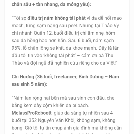
chân sâu + tàn nhang, da mỏng yếu):
“Tôi sợ
điều trị nám không tái phát
vì da dễ nổi mao
mạch, từng sạm nặng sau peel. Nhưng tại Thảo Vy
chi nhánh Quận 12, buổi điều trị chỉ ấm nhẹ, hôm
sau da hồng hào hơn hẳn. Sau 6 buổi, nám sạch
95%, lỗ chân lông se khít, da khỏe mạnh. Đây là lần
đầu tôi tin vào ‘không tái phát’ – cảm ơn bà Thu
Thảo và đội ngũ đã nghiên cứu riêng cho da Việt!”
Chị Hương (36 tuổi, freelancer, Bình Dương – Nám
sau sinh 5 năm):
“Nám lan rộng hai bên má sau sinh con đầu, che
bằng kem dày cộm khiến da bí bách.
MelassProReboott
giúp da sáng tự nhiên sau 4
buổi tại 352 Nguyễn Văn Khối, không sạm, không
bong. Giờ tôi tự tin chụp ảnh gia đình mà không cần