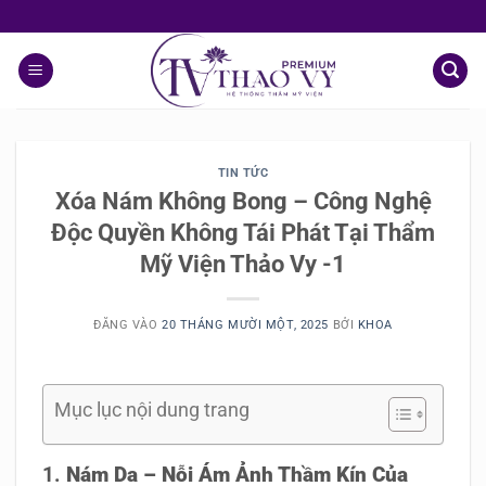
Chuyển
đến
nội
dung
TIN TỨC
Xóa Nám Không Bong – Công Nghệ
Độc Quyền Không Tái Phát Tại Thẩm
Mỹ Viện Thảo Vy -1
ĐĂNG VÀO
20 THÁNG MƯỜI MỘT, 2025
BỞI
KHOA
Mục lục nội dung trang
Nám Da – Nỗi Ám Ảnh Thầm Kín Của