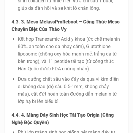
sinh collagen tự nhiên lên 40% chỉ sau 1 buổi,
giúp da đàn hồi và se khít lỗ chân lông.
3. Meso
MelassProReboot
– Công Thức Meso
Chuyên Biệt Của Thảo Vy
Kết hợp Tranexamic Acid y khoa (ức chế melanin
80%, an toàn cho da nhạy cảm), Glutathione
liposome (chống oxy hóa mạnh mẽ, trắng da từ
bên trong), và 11 peptide tái tạo (từ công thức
Hàn Quốc được FDA chứng nhận).
Đưa dưỡng chất sâu vào đáy da qua vi kim điện
di không đau (độ sâu 0.5-1mm, không chảy
máu), cắt đứt hoàn toàn đường dẫn melanin từ
lớp hạ bì lên biểu bì.
4. Màng Đáy Sinh Học Tái Tạo Origin (Công
Nghệ Độc Quyền)
Phủ lớp màng sinh học giống hệt màng đáy tự