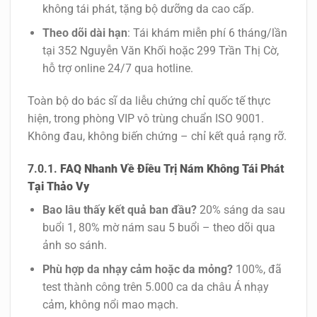
không tái phát, tặng bộ dưỡng da cao cấp.
Theo dõi dài hạn
: Tái khám miễn phí 6 tháng/lần
tại 352 Nguyễn Văn Khối hoặc 299 Trần Thị Cờ,
hỗ trợ online 24/7 qua hotline.
Toàn bộ do bác sĩ da liễu chứng chỉ quốc tế thực
hiện, trong phòng VIP vô trùng chuẩn ISO 9001.
Không đau, không biến chứng – chỉ kết quả rạng rỡ.
FAQ Nhanh Về Điều Trị Nám Không Tái Phát
Tại Thảo Vy
Bao lâu thấy kết quả ban đầu?
20% sáng da sau
buổi 1, 80% mờ nám sau 5 buổi – theo dõi qua
ảnh so sánh.
Phù hợp da nhạy cảm hoặc da mỏng?
100%, đã
test thành công trên 5.000 ca da châu Á nhạy
cảm, không nổi mao mạch.