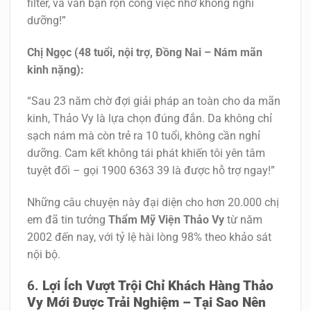
filter, và vẫn bận rộn công việc nhờ không nghỉ
dưỡng!”
Chị Ngọc (48 tuổi, nội trợ, Đồng Nai – Nám mãn
kinh nặng):
“Sau 23 năm chờ đợi giải pháp an toàn cho da mãn
kinh, Thảo Vy là lựa chọn đúng đắn. Da không chỉ
sạch nám mà còn trẻ ra 10 tuổi, không cần nghỉ
dưỡng. Cam kết không tái phát khiến tôi yên tâm
tuyệt đối – gọi 1900 6363 39 là được hỗ trợ ngay!”
Những câu chuyện này đại diện cho hơn 20.000 chị
em đã tin tưởng
Thẩm Mỹ Viện Thảo Vy
từ năm
2002 đến nay, với tỷ lệ hài lòng 98% theo khảo sát
nội bộ.
Lợi Ích Vượt Trội Chỉ Khách Hàng Thảo
Vy Mới Được Trải Nghiệm – Tại Sao Nên