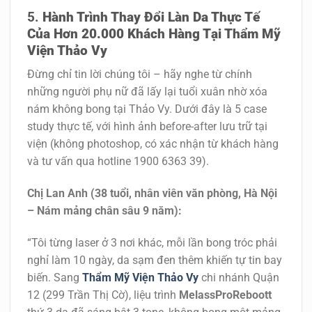
Hành Trình Thay Đổi Làn Da Thực Tế
Của Hơn 20.000 Khách Hàng Tại Thẩm Mỹ
Viện Thảo Vy
Đừng chỉ tin lời chúng tôi – hãy nghe từ chính
những người phụ nữ đã lấy lại tuổi xuân nhờ
xóa
nám không bong
tại Thảo Vy. Dưới đây là 5 case
study thực tế, với hình ảnh before-after lưu trữ tại
viện (không photoshop, có xác nhận từ khách hàng
và tư vấn qua hotline 1900 6363 39).
Chị Lan Anh (38 tuổi, nhân viên văn phòng, Hà Nội
– Nám mảng chân sâu 9 năm):
“Tôi từng laser ở 3 nơi khác, mỗi lần bong tróc phải
nghỉ làm 10 ngày, da sạm đen thêm khiến tự tin bay
biến. Sang
Thẩm Mỹ Viện Thảo Vy
chi nhánh Quận
12 (299 Trần Thị Cờ), liệu trình
MelassProReboott