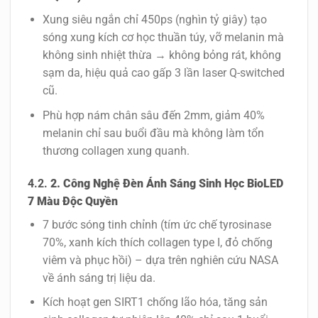
Xung siêu ngắn chỉ 450ps (nghìn tỷ giây) tạo
sóng xung kích cơ học thuần túy, vỡ melanin mà
không sinh nhiệt thừa → không bỏng rát, không
sạm da, hiệu quả cao gấp 3 lần laser Q-switched
cũ.
Phù hợp nám chân sâu đến 2mm, giảm 40%
melanin chỉ sau buổi đầu mà không làm tổn
thương collagen xung quanh.
2. Công Nghệ Đèn Ánh Sáng Sinh Học BioLED
7 Màu Độc Quyền
7 bước sóng tinh chỉnh (tím ức chế tyrosinase
70%, xanh kích thích collagen type I, đỏ chống
viêm và phục hồi) – dựa trên nghiên cứu NASA
về ánh sáng trị liệu da.
Kích hoạt gen SIRT1 chống lão hóa, tăng sản