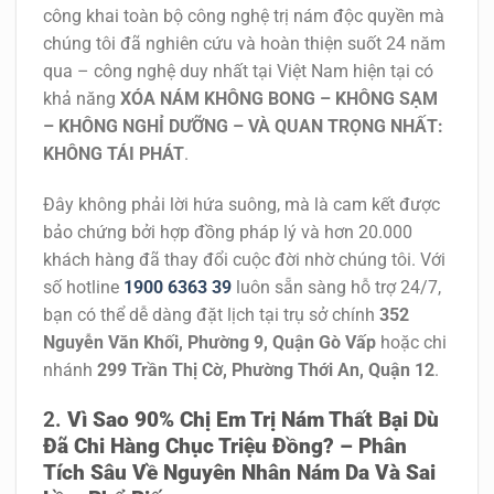
công khai toàn bộ
công nghệ trị nám độc quyền
mà
chúng tôi đã nghiên cứu và hoàn thiện suốt 24 năm
qua – công nghệ duy nhất tại Việt Nam hiện tại có
khả năng
XÓA NÁM KHÔNG BONG – KHÔNG SẠM
– KHÔNG NGHỈ DƯỠNG – VÀ QUAN TRỌNG NHẤT:
KHÔNG TÁI PHÁT
.
Đây không phải lời hứa suông, mà là cam kết được
bảo chứng bởi hợp đồng pháp lý và hơn 20.000
khách hàng đã thay đổi cuộc đời nhờ chúng tôi.
Với
số hotline
1900 6363 39
luôn sẵn sàng hỗ trợ 24/7,
bạn có thể dễ dàng đặt lịch tại trụ sở chính
352
Nguyễn Văn Khối, Phường 9, Quận Gò Vấp
hoặc chi
nhánh
299 Trần Thị Cờ, Phường Thới An, Quận 12
.
Vì Sao 90% Chị Em Trị Nám Thất Bại Dù
Đã Chi Hàng Chục Triệu Đồng? – Phân
Tích Sâu Về Nguyên Nhân Nám Da Và Sai