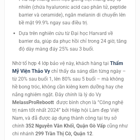
nhiên (chứa hyaluronic acid cao phân tử, peptide
barrier và ceramide), ngăn melanin di chuyển lên
bề mặt 99.9% ngay sau điều trị.
Dựa trên nghiên cứu từ Đại học Harvard về
barrier da, giúp da phục hồi chỉ trong 24 giờ, tăng
độ dày màng đáy 25% sau 3 buổi.
Nhờ tổ hợp 4 lớp bảo vệ này, khách hàng tại
Thẩm
Mỹ Viện Thảo Vy
chỉ thấy da sáng dần từng ngày –
từ 20% sau buổi 1, lên 80% sau 5 buổi – mà không
hề bong tróc, không cần kiêng kem dưỡng hay che
nắng nghiêm ngặt. Đây chính là lý do Vy
MelassProReboott
được bình chọn là “Công nghệ
trị nám tốt nhất 2024” bởi Hiệp hội Làm đẹp Việt
Nam, và đã được áp dụng thành công tại trụ sở
chính
352 Nguyễn Văn Khối, Quận Gò Vấp
cũng như
chi nhánh
299 Trần Thị Cờ, Quận 12
.