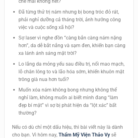
che mãi không hết?
Đã từng thử trị nám nhưng bị bong tróc đỏ rát,
phải nghỉ dưỡng cả tháng trời, ảnh hưởng công
việc và cuộc sống xã hội?
Sợ laser vì nghe đồn “càng bắn càng nám nặng
hơn”, da dễ bắt nắng và sạm đen, khiến bạn càng
xa lánh ánh sáng mặt trời?
Lo lắng da mỏng yếu sau điều trị, nổi mao mạch,
lỗ chân lông to và lão hóa sớm, khiến khuôn mặt
trông già nua hơn tuổi?
Muốn
xóa nám không bong
nhưng không thể
nghỉ làm, không muốn ai biết mình đang “làm
đẹp bí mật” vì sợ bị phát hiện da “lột xác” bất
thường?
Nếu có dù chỉ một dấu hiệu, thì bài viết này là dành
cho bạn. Vì hôm nay,
Thẩm Mỹ Viện Thảo Vy
sẽ