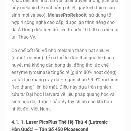
Khác biệt lớn nhất so với laser truyền thống (chỉ phá
hủy melanin bề mặt bằng nhiệt, gây kích thích sản
sinh mới và sẹo),
MelassProReboott
sử dụng tổ
hợp
4 công nghệ cao cấp
, được lập trình riêng cho
da Á Đông dựa trên dữ liệu từ hơn 10.000 ca điều trị
tại Thảo Vy.
Cơ chế cốt lõi: Vỡ nhỏ melanin thành hạt siêu vi
(dưới 1 micron) để cơ thể tự đào thải qua hệ bạch
huyết mà không cần bong da, đồng thời ức chế
enzyme tyrosinase từ gốc rễ (giảm 80% hoạt động)
và tái tạo màng đáy da – ngăn chặn 99.9% melanin
“leo thang” lên bề mặt. Điều này dựa trên nghiên
cứu từ Đại học Harvard về liệu pháp quang học và
sinh học da, được Thảo Vy tùy chỉnh cho khí hậu
nhiệt đới Việt Nam.
1. Laser PicoPlus Thế Hệ Thứ 4 (Lutronic –
Hàn Quốc) – Tần Số 450 Picosecond