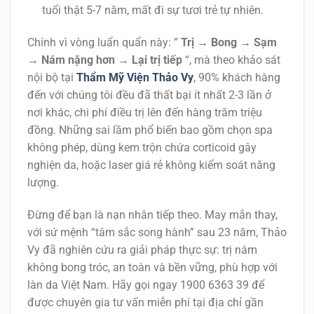
tuổi thật 5-7 năm, mất đi sự tươi trẻ tự nhiên.
Chính vì vòng luẩn quẩn này: ”
Trị → Bong → Sạm
→ Nám nặng hơn → Lại trị tiếp
“, mà theo khảo sát
nội bộ tại
Thẩm Mỹ Viện Thảo Vy
, 90% khách hàng
đến với chúng tôi đều đã thất bại ít nhất 2-3 lần ở
nơi khác, chi phí điều trị lên đến hàng trăm triệu
đồng. Những sai lầm phổ biến bao gồm chọn spa
không phép, dùng kem trộn chứa corticoid gây
nghiện da, hoặc laser giá rẻ không kiểm soát năng
lượng.
Đừng để bạn là nạn nhân tiếp theo. May mắn thay,
với sứ mệnh “tâm sắc song hành” sau 23 năm, Thảo
Vy đã nghiên cứu ra giải pháp thực sự:
trị nám
không bong tróc
, an toàn và bền vững, phù hợp với
làn da Việt Nam. Hãy gọi ngay 1900 6363 39 để
được chuyên gia tư vấn miễn phí tại địa chỉ gần