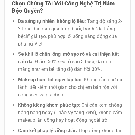
Chọn Chúng Tôi Với Công Nghệ Trị Nám
Độc Quyền?
Da sáng tự nhiên, không lộ liễu
: Tăng độ sáng 2-
3 tone dần dần qua từng buổi, tránh “da trắng
bệch” giả tạo, phù hợp lối sống năng động của
phụ nữ Việt.
Se khít lỗ chân lông, mờ sẹo rỗ và cải thiện kết
cấu da
: Giảm 50% sẹo rỗ sau 3 buổi, da mịn
màng như em bé, tăng độ đàn hồi 30%.
Makeup bám tốt ngay lập tức
: Không cần chờ da
lành, tiết kiệm thời gian cho chị em bận rộn với
công việc và gia đình.
Không kiêng khem phức tạp
: Chỉ cần kem chống
nắng hàng ngày (Thảo Vy tặng kèm), không cấm
makeup, ăn uống hay hoạt động ngoài trời.
Cam kết pháp lý vững chắc
: Hợp đồng không tái