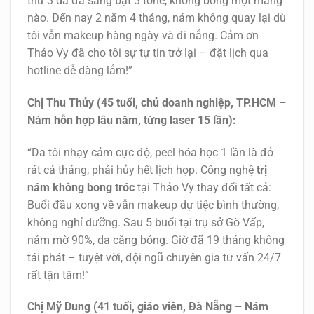
thứ 3 da đã sáng bật 3 tone, không bong một mảng
nào. Đến nay 2 năm 4 tháng, nám không quay lại dù
tôi vẫn makeup hàng ngày và đi nắng. Cảm ơn
Thảo Vy đã cho tôi sự tự tin trở lại – đặt lịch qua
hotline dễ dàng lắm!”
Chị Thu Thủy (45 tuổi, chủ doanh nghiệp, TP.HCM –
Nám hỗn hợp lâu năm, từng laser 15 lần):
“Da tôi nhạy cảm cực độ, peel hóa học 1 lần là đỏ
rát cả tháng, phải hủy hết lịch họp. Công nghệ
trị
nám không bong tróc
tại Thảo Vy thay đổi tất cả:
Buổi đầu xong về vẫn makeup dự tiệc bình thường,
không nghỉ dưỡng. Sau 5 buổi tại trụ sở Gò Vấp,
nám mờ 90%, da căng bóng. Giờ đã 19 tháng không
tái phát – tuyệt vời, đội ngũ chuyên gia tư vấn 24/7
rất tận tâm!”
Chị Mỹ Dung (41 tuổi, giáo viên, Đà Nẵng – Nám