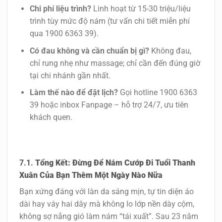
Chi phí liệu trình?
Linh hoạt từ 15-30 triệu/liệu
trình tùy mức độ nám (tư vấn chi tiết miễn phí
qua 1900 6363 39).
Có đau không và cần chuẩn bị gì?
Không đau,
chỉ rung nhẹ như massage; chỉ cần đến đúng giờ
tại chi nhánh gần nhất.
Làm thế nào để đặt lịch?
Gọi hotline 1900 6363
39 hoặc inbox Fanpage – hỗ trợ 24/7, ưu tiên
khách quen.
Tổng Kết: Đừng Để Nám Cướp Đi Tuổi Thanh
Xuân Của Bạn Thêm Một Ngày Nào Nữa
Bạn xứng đáng với làn da sáng mịn, tự tin diện áo
dài hay váy hai dây mà không lo lớp nền dày cộm,
không sợ nắng gió làm nám “tái xuất”. Sau 23 năm