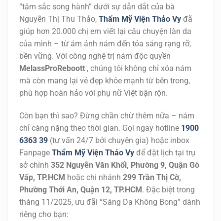
“tâm sắc song hành” dưới sự dẫn dắt của bà
Nguyễn Thị Thu Thảo,
Thẩm Mỹ Viện Thảo Vy
đã
giúp hơn 20.000 chị em viết lại câu chuyện làn da
của mình – từ ám ảnh nám đến tỏa sáng rạng rỡ,
bền vững. Với
công nghệ trị nám độc quyền
MelassProReboott
, chúng tôi không chỉ xóa nám
mà còn mang lại vẻ đẹp khỏe mạnh từ bên trong,
phù hợp hoàn hảo với phụ nữ Việt bận rộn.
Còn bạn thì sao? Đừng chần chừ thêm nữa – nám
chỉ càng nặng theo thời gian. Gọi ngay hotline
1900
6363 39
(tư vấn 24/7 bởi chuyên gia) hoặc inbox
Fanpage
Thẩm Mỹ Viện Thảo Vy
để đặt lịch tại trụ
sở chính
352 Nguyễn Văn Khối, Phường 9, Quận Gò
Vấp, TP.HCM
hoặc chi nhánh
299 Trần Thị Cờ,
Phường Thới An, Quận 12, TP.HCM
. Đặc biệt trong
tháng 11/2025, ưu đãi “Sáng Da Không Bong” dành
riêng cho bạn: