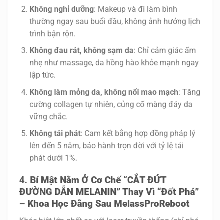
Không nghỉ dưỡng
: Makeup và đi làm bình
thường ngay sau buổi đầu, không ảnh hưởng lịch
trình bận rộn.
Không đau rát, không sạm da
: Chỉ cảm giác ấm
nhẹ như massage, da hồng hào khỏe mạnh ngay
lập tức.
Không làm mỏng da, không nổi mao mạch
: Tăng
cường collagen tự nhiên, củng cố màng đáy da
vững chắc.
Không tái phát
: Cam kết bằng hợp đồng pháp lý
lên đến 5 năm, bảo hành trọn đời với tỷ lệ tái
phát dưới 1%.
Bí Mật Nằm Ở Cơ Chế “CẮT ĐỨT
ĐƯỜNG DẪN MELANIN” Thay Vì “Đốt Phá”
– Khoa Học Đằng Sau MelassProReboot