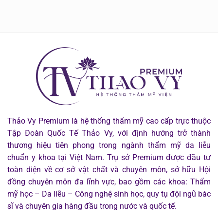
CHĂM
VIỆT
THẢO
SÓC
NAM
VY
TOÀN
2026:
PREMIUM
DIỆN
KỶ
2026
TỪ
NGUYÊN
ĐẦU,
THẨM
VAI
MỸ
GÁY
TÁI
ĐẾN
SINH
LÀN
DA
2026
Thảo Vy Premium là hệ thống thẩm mỹ cao cấp trực thuộc
Tập Đoàn Quốc Tế Thảo Vy, với định hướng trở thành
thương hiệu tiên phong trong ngành thẩm mỹ da liễu
chuẩn y khoa tại Việt Nam. Trụ sở Premium được đầu tư
toàn diện về cơ sở vật chất và chuyên môn, sở hữu Hội
đồng chuyên môn đa lĩnh vực, bao gồm các khoa: Thẩm
mỹ học – Da liễu – Công nghệ sinh học, quy tụ đội ngũ bác
sĩ và chuyên gia hàng đầu trong nước và quốc tế.