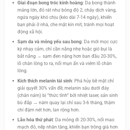
Giai đoạn bong tróc kinh hoàng
: Da bong thành
mảng lớn, đỏ rát như bỏng độ 2, chảy dịch vàng,
ngứa ngáy khó chịu (kéo dài 7-14 ngày), khiến
bạn phải ở nhà, che mặt kín mít, tránh mọi hoạt
động xã hội.
Sạm da và mỏng yếu sau bong
: Da mới mọc cực
kỳ nhạy cảm, chỉ cần nắng nhẹ hoặc gió bụi là
bắt nắng → sạm đen nặng hơn ban đầu 20-30%,
lỗ chân lông to ra, nổi mụn ẩn và viêm lỗ chân
lông.
Kích thích melanin tái sinh
: Phá hủy bề mặt chỉ
giải quyết 30% vấn đề; melanin sâu dưới đáy
(chân nám) bị “thức tỉnh” bởi nhiệt laser, sản sinh
bù đắp → nám quay lại chỉ sau 3-6 tháng, thậm
chí đậm nét hơn, lan rộng hơn.
Lão hóa thứ phát
: Da mỏng đi 20-30%, nổi mao
mạch đỏ, nếp nhăn tăng, khiến bạn trông già hơn