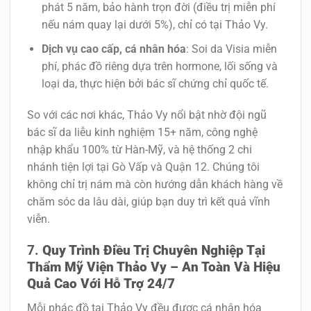
phát 5 năm, bảo hành trọn đời (điều trị miễn phí
nếu nám quay lại dưới 5%), chỉ có tại Thảo Vy.
Dịch vụ cao cấp, cá nhân hóa
: Soi da Visia miễn
phí, phác đồ riêng dựa trên hormone, lối sống và
loại da, thực hiện bởi bác sĩ chứng chỉ quốc tế.
So với các nơi khác, Thảo Vy nổi bật nhờ đội ngũ
bác sĩ da liễu kinh nghiệm 15+ năm, công nghệ
nhập khẩu 100% từ Hàn-Mỹ, và hệ thống 2 chi
nhánh tiện lợi tại Gò Vấp và Quận 12. Chúng tôi
không chỉ trị nám mà còn hướng dẫn khách hàng về
chăm sóc da lâu dài, giúp bạn duy trì kết quả vĩnh
viễn.
Quy Trình Điều Trị Chuyên Nghiệp Tại
Thẩm Mỹ Viện Thảo Vy – An Toàn Và Hiệu
Quả Cao Với Hỗ Trợ 24/7
Mỗi phác đồ tại Thảo Vy đều được cá nhân hóa