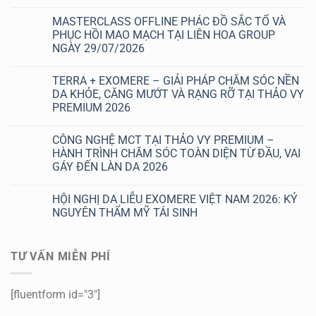
Không
có
MASTERCLASS OFFLINE PHÁC ĐỒ SẮC TỐ VÀ
bình
luận
PHỤC HỒI MAO MẠCH TẠI LIÊN HOA GROUP
ở
NGÀY 29/07/2026
XÓA
NÁM
Không
3
có
KHÔNG
TERRA + EXOMERE – GIẢI PHÁP CHĂM SÓC NỀN
bình
TẠI
luận
DA KHỎE, CĂNG MƯỚT VÀ RẠNG RỠ TẠI THẢO VY
THẢO
ở
VY
PREMIUM 2026
MASTERCLASS
PREMIUM:
OFFLINE
EXOMERE
Không
PHÁC
+
có
ĐỒ
CÔNG NGHỆ MCT TẠI THẢO VY PREMIUM –
TERRA
bình
SẮC
HỖ
luận
HÀNH TRÌNH CHĂM SÓC TOÀN DIỆN TỪ ĐẦU, VAI
TỐ
ở
TRỢ
VÀ
GÁY ĐẾN LÀN DA 2026
TERRA
CHĂM
PHỤC
+
SÓC
HỒI
Không
EXOMERE
SẮC
MAO
có
–
TỐ
HỘI NGHỊ DA LIỄU EXOMERE VIỆT NAM 2026: KỶ
MẠCH
bình
GIẢI
NHẸ
TẠI
luận
NGUYÊN THẨM MỸ TÁI SINH
PHÁP
NHÀNG,
ở
LIÊN
CHĂM
KHÔNG
CÔNG
HOA
Không
SÓC
BONG
NGHỆ
GROUP
có
NỀN
TRÓC
MCT
NGÀY
bình
DA
RÕ
TƯ VẤN MIỄN PHÍ
TẠI
29/07/2026
luận
KHỎE,
RỆT
THẢO
ở
CĂNG
VY
HỘI
MƯỚT
PREMIUM
NGHỊ
VÀ
–
DA
[fluentform id="3"]
RẠNG
HÀNH
LIỄU
RỠ
TRÌNH
EXOMERE
TẠI