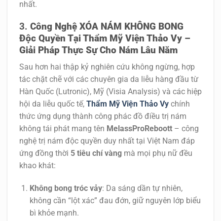
nhất.
Công Nghệ XÓA NÁM KHÔNG BONG
Độc Quyền Tại Thẩm Mỹ Viện Thảo Vy –
Giải Pháp Thực Sự Cho Nám Lâu Năm
Sau hơn hai thập kỷ nghiên cứu không ngừng, hợp
tác chặt chẽ với các chuyên gia da liễu hàng đầu từ
Hàn Quốc (Lutronic), Mỹ (Visia Analysis) và các hiệp
hội da liễu quốc tế,
Thẩm Mỹ Viện Thảo Vy
chính
thức ứng dụng thành công phác đồ
điều trị nám
không tái phát
mang tên
MelassProReboott
– công
nghệ
trị nám độc quyền
duy nhất tại Việt Nam đáp
ứng đồng thời
5 tiêu chí vàng
mà mọi phụ nữ đều
khao khát:
Không bong tróc vảy
: Da sáng dần tự nhiên,
không cần “lột xác” đau đớn, giữ nguyên lớp biểu
bì khỏe mạnh.