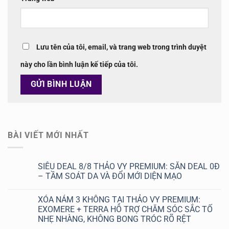
Lưu tên của tôi, email, và trang web trong trình duyệt
này cho lần bình luận kế tiếp của tôi.
BÀI VIẾT MỚI NHẤT
SIÊU DEAL 8/8 THẢO VY PREMIUM: SĂN DEAL 0Đ
– TẦM SOÁT DA VÀ ĐỔI MỚI DIỆN MẠO
Không
có
XÓA NÁM 3 KHÔNG TẠI THẢO VY PREMIUM:
bình
luận
EXOMERE + TERRA HỖ TRỢ CHĂM SÓC SẮC TỐ
ở
NHẸ NHÀNG, KHÔNG BONG TRÓC RÕ RỆT
SIÊU
DEAL