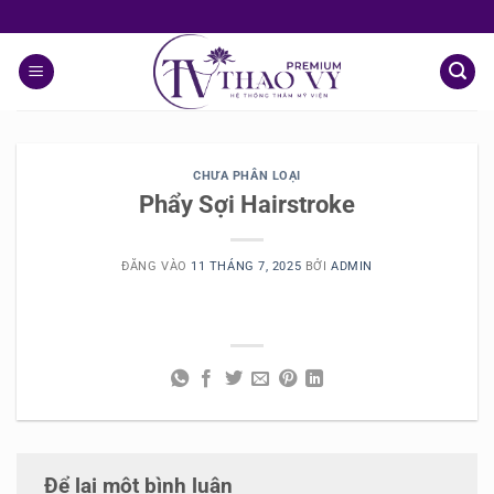
Chuyển
đến
nội
dung
CHƯA PHÂN LOẠI
Phẩy Sợi Hairstroke
ĐĂNG VÀO
11 THÁNG 7, 2025
BỞI
ADMIN
Để lại một bình luận