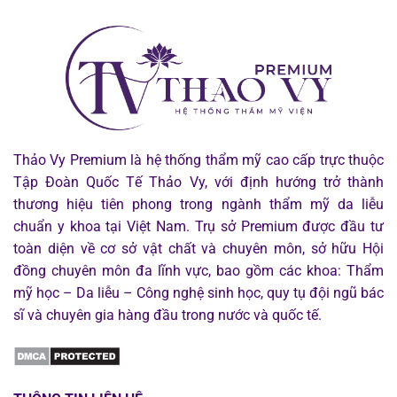
THẢO
SÓC
VY
TOÀN
PREMIUM
DIỆN
2026
TỪ
ĐẦU,
VAI
GÁY
ĐẾN
LÀN
DA
2026
Thảo Vy Premium là hệ thống thẩm mỹ cao cấp trực thuộc
Tập Đoàn Quốc Tế Thảo Vy, với định hướng trở thành
thương hiệu tiên phong trong ngành thẩm mỹ da liễu
chuẩn y khoa tại Việt Nam. Trụ sở Premium được đầu tư
toàn diện về cơ sở vật chất và chuyên môn, sở hữu Hội
đồng chuyên môn đa lĩnh vực, bao gồm các khoa: Thẩm
mỹ học – Da liễu – Công nghệ sinh học, quy tụ đội ngũ bác
sĩ và chuyên gia hàng đầu trong nước và quốc tế.