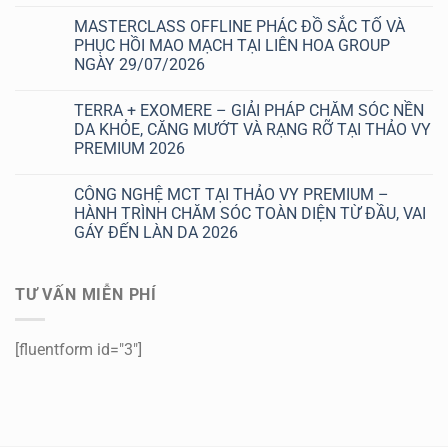
Không
8/8
có
THẢO
MASTERCLASS OFFLINE PHÁC ĐỒ SẮC TỐ VÀ
bình
VY
luận
PHỤC HỒI MAO MẠCH TẠI LIÊN HOA GROUP
PREMIUM:
ở
SĂN
NGÀY 29/07/2026
XÓA
DEAL
NÁM
0Đ
Không
3
–
có
KHÔNG
TERRA + EXOMERE – GIẢI PHÁP CHĂM SÓC NỀN
TẦM
bình
TẠI
SOÁT
luận
DA KHỎE, CĂNG MƯỚT VÀ RẠNG RỠ TẠI THẢO VY
THẢO
ở
DA
VY
PREMIUM 2026
MASTERCLASS
VÀ
PREMIUM:
OFFLINE
ĐỔI
EXOMERE
Không
PHÁC
MỚI
+
có
ĐỒ
DIỆN
CÔNG NGHỆ MCT TẠI THẢO VY PREMIUM –
TERRA
bình
SẮC
MẠO
HỖ
luận
HÀNH TRÌNH CHĂM SÓC TOÀN DIỆN TỪ ĐẦU, VAI
TỐ
ở
TRỢ
VÀ
GÁY ĐẾN LÀN DA 2026
TERRA
CHĂM
PHỤC
+
SÓC
HỒI
Không
EXOMERE
SẮC
MAO
có
–
TỐ
MẠCH
bình
GIẢI
NHẸ
TƯ VẤN MIỄN PHÍ
TẠI
luận
PHÁP
NHÀNG,
ở
LIÊN
CHĂM
KHÔNG
CÔNG
HOA
SÓC
BONG
NGHỆ
GROUP
NỀN
TRÓC
MCT
NGÀY
[fluentform id="3"]
DA
RÕ
TẠI
29/07/2026
KHỎE,
RỆT
THẢO
CĂNG
VY
MƯỚT
PREMIUM
VÀ
–
RẠNG
HÀNH
RỠ
TRÌNH
TẠI
CHĂM