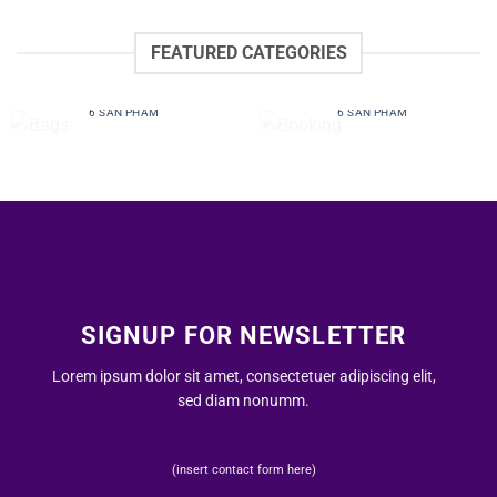
FEATURED CATEGORIES
BAGS
BOOKING
6 SẢN PHẨM
6 SẢN PHẨM
SIGNUP FOR NEWSLETTER
Lorem ipsum dolor sit amet, consectetuer adipiscing elit,
sed diam nonumm.
(insert contact form here)