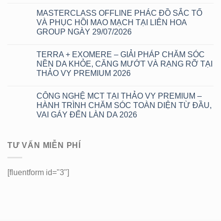
Không
8/8
có
THẢO
MASTERCLASS OFFLINE PHÁC ĐỒ SẮC TỐ
bình
VY
luận
VÀ PHỤC HỒI MAO MẠCH TẠI LIÊN HOA
PREMIUM:
ở
SĂN
GROUP NGÀY 29/07/2026
XÓA
DEAL
NÁM
0Đ
Không
3
–
có
KHÔNG
TERRA + EXOMERE – GIẢI PHÁP CHĂM SÓC
TẦM
bình
TẠI
SOÁT
luận
NỀN DA KHỎE, CĂNG MƯỚT VÀ RẠNG RỠ TẠI
THẢO
ở
DA
VY
THẢO VY PREMIUM 2026
MASTERCLASS
VÀ
PREMIUM:
OFFLINE
ĐỔI
EXOMERE
Không
PHÁC
MỚI
+
có
ĐỒ
DIỆN
CÔNG NGHỆ MCT TẠI THẢO VY PREMIUM –
TERRA
bình
SẮC
MẠO
HỖ
luận
HÀNH TRÌNH CHĂM SÓC TOÀN DIỆN TỪ ĐẦU,
TỐ
ở
TRỢ
VÀ
VAI GÁY ĐẾN LÀN DA 2026
TERRA
CHĂM
PHỤC
+
SÓC
HỒI
Không
EXOMERE
SẮC
MAO
có
–
TỐ
MẠCH
bình
GIẢI
NHẸ
TƯ VẤN MIỄN PHÍ
TẠI
luận
PHÁP
NHÀNG,
ở
LIÊN
CHĂM
KHÔNG
CÔNG
HOA
SÓC
BONG
NGHỆ
GROUP
NỀN
TRÓC
MCT
NGÀY
[fluentform id="3"]
DA
RÕ
TẠI
29/07/2026
KHỎE,
RỆT
THẢO
CĂNG
VY
MƯỚT
PREMIUM
VÀ
–
RẠNG
HÀNH
RỠ
TRÌNH
TẠI
CHĂM