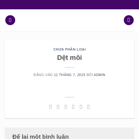
Chuyển
đến
nội
dung
CHƯA PHÂN LOẠI
Dệt môi
ĐĂNG VÀO
11 THÁNG 7, 2025
BỞI
ADMIN
Để lại một bình luận