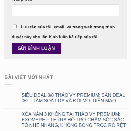
Lưu tên của tôi, email, và trang web trong trình
duyệt này cho lần bình luận kế tiếp của tôi.
BÀI VIẾT MỚI NHẤT
SIÊU DEAL 8/8 THẢO VY PREMIUM: SĂN DEAL
0Đ – TẦM SOÁT DA VÀ ĐỔI MỚI DIỆN MẠO
Không
có
XÓA NÁM 3 KHÔNG TẠI THẢO VY PREMIUM:
bình
luận
EXOMERE + TERRA HỖ TRỢ CHĂM SÓC SẮC
ở
TỐ NHẸ NHÀNG, KHÔNG BONG TRÓC RÕ RỆT
SIÊU
DEAL