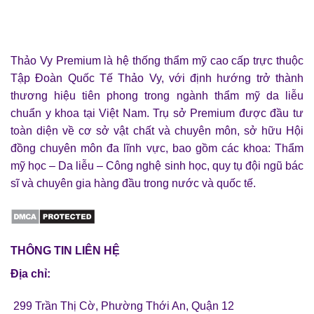
THẢO
SÓC
VY
TOÀN
PREMIUM
DIỆN
2026
TỪ
ĐẦU,
VAI
Thảo Vy Premium là hệ thống thẩm mỹ cao cấp trực thuộc
GÁY
ĐẾN
Tập Đoàn Quốc Tế Thảo Vy, với định hướng trở thành
LÀN
DA
thương hiệu tiên phong trong ngành thẩm mỹ da liễu
2026
chuẩn y khoa tại Việt Nam. Trụ sở Premium được đầu tư
toàn diện về cơ sở vật chất và chuyên môn, sở hữu Hội
đồng chuyên môn đa lĩnh vực, bao gồm các khoa: Thẩm
mỹ học – Da liễu – Công nghệ sinh học, quy tụ đội ngũ bác
sĩ và chuyên gia hàng đầu trong nước và quốc tế.
THÔNG TIN LIÊN HỆ
Địa chỉ:
299 Trần Thị Cờ, Phường Thới An, Quận 12